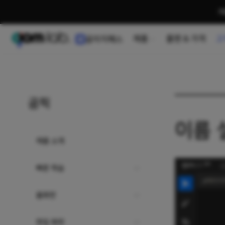
여
제품
플랜 & 가격
고
곰이지패스
사용 가이드
곰픽
이름 
제품 소개
빠른 학습
홈화면
편집 화면