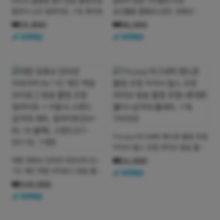
상품명
상품명
Ditwo 클립형 셀카 방송 촬영조명
알파믹 방송 사진촬영 조명
충전식 LED 링라이트, 1개, 화이트
공간활용 클램프스탠드 유튜브
라이브 장비, 1개, W116
₩25,800
₩96,000
상품명
Tricasa 마그네틱 핸드폰 촬영 조명
자석식 릴스 조명 라이브 방송 촬영
조명+휴대폰 홀더+삼각대 풀세트,
상품명
대한 유튜브 인터넷 아프리카 BJ
₩24,900
1개, YM300
1인 개인 먹방 브이로그 방송 촬영
조명 링라이트 + 이동식 스탠드
₩249,000
삼각대 세트, 링라이트(DH-RL18
블랙), 스탠드(ST-8519), 1세트