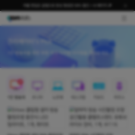
여름 편집은 곰랩으로 완성 평생권 58% 할인 + AI 패키지 🎉
GNB O
크리에이터's Pick
1인 방송국을 위한 취향 저격 디지털 아이템을 만나보세요.
1인 방송국
모니터
노트북
데스크탑
키보드
마우스