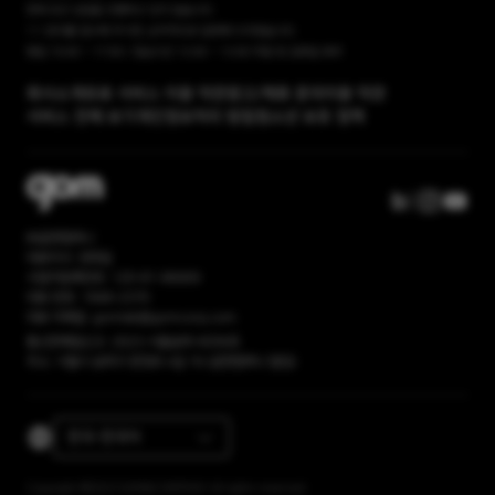
현재 유선 상담을 진행하고 있지 않습니다.
1:1 문의를 접수해 주시면, 순차적으로 답변해 드리겠습니다.
평일 10:00 ~ 17:00 / 점심시간 12:00 ~ 13:00 주말 및 공휴일 휴무
회사소개
유료 서비스 이용 약관
광고/제휴 문의
이용 약관
서비스 전체 보기
개인정보처리 방침
청소년 보호 정책
㈜곰앤컴퍼니
대표이사: 권욱일
사업자등록번호: 120-81-86669
대표 번호: 1668-2370
대표 이메일: gomlab@gomcorp.com
통신판매업신고: 2023-서울송파-6056호
주소: 서울시 송파구 문정로 4길 16 (곰앤컴퍼니 빌딩)
한국-한국어
Copyright ©2023 GOM&COMPANY All rights reserved