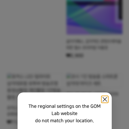
상품명
곰이지패스, 감각적인 콘텐츠제작을
위한 필수 프리미엄 이용권
₩2,900
상품명
코시 1인 방송용 스마트폰 삼각대
마이크 세트
The regional settings on the GOM
상품명
포커스 LED 링라이트 삼각대포함
₩23,900
Lab website
유투버 방송조명 동영상촬영
do not match your location.
개인촬영 1인방송 촬영 조명 장비
₩11,550
BJ장비