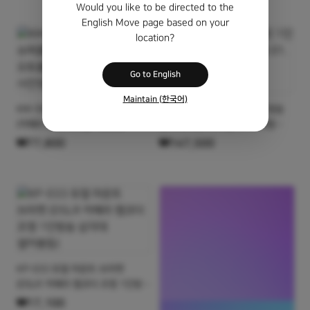
Would you like to be directed to the
English Move page based on your
location?
Go to English
Maintain (한국어)
상품명
상품명
KM-591 유니버셜 슈퍼클램프
유압식 크로마키 스크린 1인 방송
(카메라 조명 오토폴 1인방송
장비 뒷배경 바닥 롤 01.바닥형
스튜디오 사진영상장비 등)
그린스크린 127x200cm
₩77,800
₩147,500
상품명
KP-033 듀얼 마운트 브라켓
(DSLR 카메라 캠코더 조명 1인방송
삼각대 셀카봉등)
₩17,100