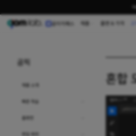
여
제품
플랜 & 가격
고
곰이지패스
사용 가이드
곰픽
혼합 
제품 소개
빠른 학습
홈화면
편집 화면