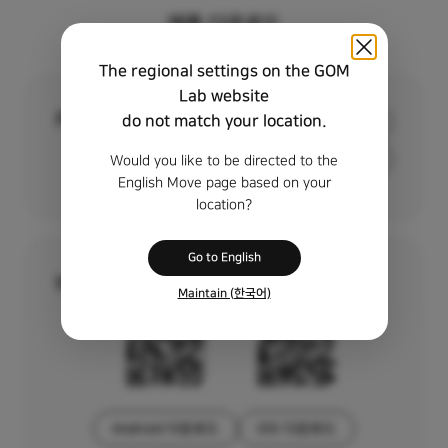
제품 다운로드
The regional settings on the GOM
Lab website
PC
do not match your location.
Windows 다운로드
Mac 다운로드
Would you like to be directed to the
English Move page based on your
location?
Go to English
Mobile
Maintain (한국어)
Android 다운로드
iOS 다운로드