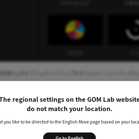
幕背景01｣のオブジェクトクリップをタイムラインにドラッグ
The regional settings on the GOM Lab websit
do not match your location.
 you like to be directed to the English Move page based on your loc
Go to English