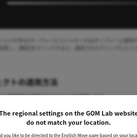
ヘッドがある[キーフレームコントロール]はキーフレーム適用
変更し、[確認]をクリックすると、選択されたクリップにエフ
フェクトの適用方法
イン作業領域で配置されたクリップを選択します。
トタブからカテゴリーを選択します。
The regional settings on the GOM Lab websit
do not match your location.
 you like to be directed to the English Move page based on your loc