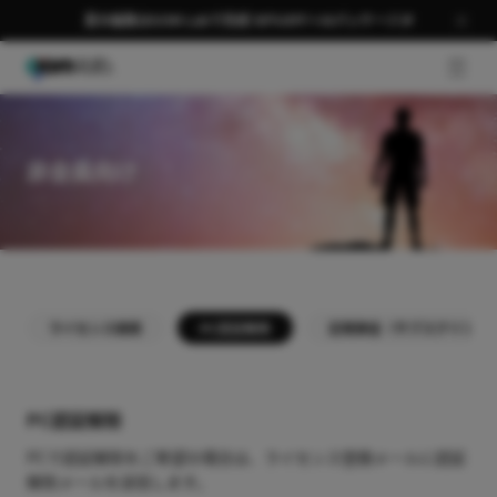
夏の編集はGOM Labで完成 58％OFF＋AIパッケージ🎉
GNB 
非会員向け
ライセンス検索
PC認証解除
定期課金（サブスクリプシ
PC認証解除
PCで認証解除をご希望の場合は、ライセンス登録メールに認証
解除メールを送信します。