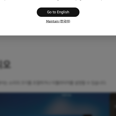
시작 위치와 종료 위치 버튼을 클릭하면, 클릭한
Go to English
복 및 반복 해제
버튼을 클릭하여 시작 지점을 설정하고 [끝] 
누르면 설정한 반복 구간이 초기화되고 전체 
Maintain (한국어)
디오
서는 소리의 크기를 조절하거나 이퀄라이저를 설정할 수 있습니다.