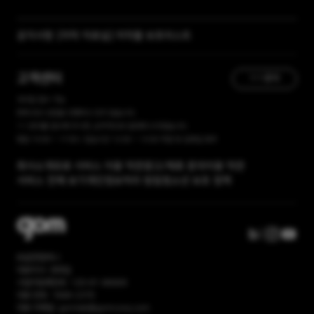
[자막 자료실] 저작물 보호리스트
공지사항
[곰랩] 유료서비스 이용약관, 개인정보 처리방침 개정 안내
고객센터
1:1 문의
365일 접수 가능
현재 유선 상담을 진행하고 있지 않습니다.
1:1 문의를 접수해 주시면, 순차적으로 답변해 드리겠습니다.
평일 10:00 ~ 17:00 / 점심시간 12:00 ~ 13:00 주말 및 공휴일 휴무
회사소개
유료 서비스 이용 약관
광고/제휴 문의
이용 약관
서비스 전체 보기
개인정보처리 방침
청소년 보호 정책
㈜곰앤컴퍼니
대표이사: 권욱일
사업자등록번호: 120-81-86669
대표 번호: 1668-2370
대표 이메일: gomlab@gomcorp.com