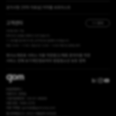
[자막 자료실] 저작물 보호리스트
공지사항
[곰랩] 유료서비스 이용약관, 개인정보 처리방침 개정 안내
고객센터
1:1 문의
365일 접수 가능
현재 유선 상담을 진행하고 있지 않습니다.
1:1 문의를 접수해 주시면, 순차적으로 답변해 드리겠습니다.
평일 10:00 ~ 17:00 / 점심시간 12:00 ~ 13:00 주말 및 공휴일 휴무
회사소개
유료 서비스 이용 약관
광고/제휴 문의
이용 약관
서비스 전체 보기
개인정보처리 방침
청소년 보호 정책
㈜곰앤컴퍼니
대표이사: 권욱일
사업자등록번호: 120-81-86669
대표 번호: 1668-2370
대표 이메일: gomlab@gomcorp.com
통신판매업신고: 2023-서울송파-6056호