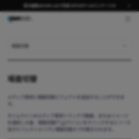
夏の編集はGOM Labで完成 58％OFF＋AIパッケージ🎉
GNB 
場面切替
場面切替
メディア素材に場面切替エフェクトを追加することができま
す。
タイムラインのメディア素材トラックで動画、またはイメージ
を選択した後、場面切替(
)アイコンをクリックするとソース
及びエフェクトエリアに場面切替タブが表示されます。