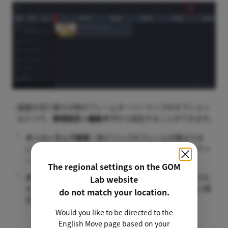
画面の切り替えの時のフレームオーバーラップのオプション
は２つで、
環境設定＞編集タブ
から設定することができます。
オーバーラップ使用：
両クリップのフレームが重なり合
い、滑らかに動画が切り替わりますが、全体のメディアソ
ースが縮小されることがあります。
The regional settings on the GOM
オーバーラップ未使用：
全体のメディアソースが縮小され
Lab website
ることはありませんが、動画の切り替えが滑らかでない場
do not match your location.
合があります。
Would you like to be directed to the
English Move page based on your