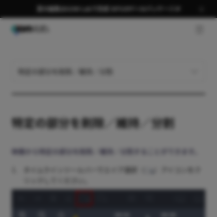
夏の編集はGOM Labで完成 58％OFF＋AIパッケージ🎉
GNB 
特定の部分を削除／維持／分割
特定の部分を削除／維持／分割
映像から特定の部分を削除／維持／分割することができます。
1.
タイムラインツールバーでエイア選択（
）アイコンをク
リックしてください。