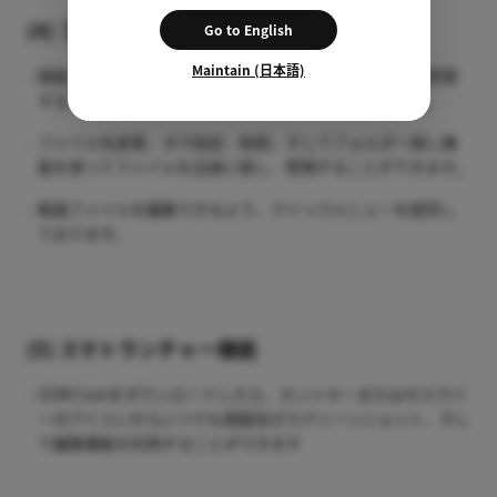
(4) ファイル エクスプローラー管理機能
Go to English
Maintain (日本語)
録画した動画とキャップチャーしたイメージファイルを管理
するファイルエクスプローラー機能を提供しております。
ファイル名変更、タグ設定、削除、そしてフォルダー探し機
能を使ってファイルを迅速に探し、管理することができます。
動画ファイルを編集できるよう、クイックメニューを提供し
ております。
(5) スマトランチャー機能
GOM Camをダウンロードしたら、ホットキーまたはタスクバ
ーのアイコンからいつでも録画及びスクリーンショット、そし
て編集機能を利用することができます