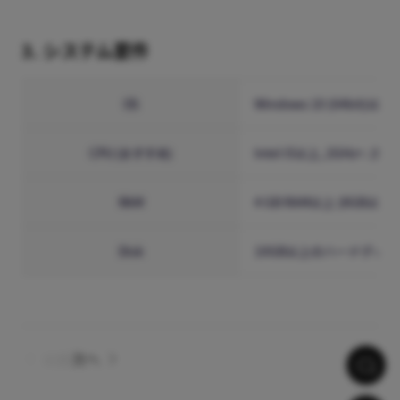
3. システム要件
OS
Windows 10 (64bit)以上
CPU (おすすめ)
Intel i5以上, 2GHz+. 
RAM
4 GB RAM以上 (8GB以
Disk
10GB以上のハードディス
以前
次へ