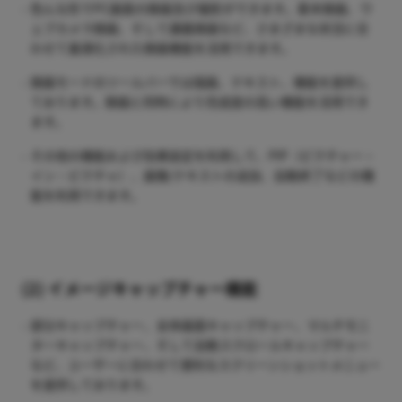
色んな形でPC画面の録画及び撮影ができます。基本録画、ウ
ェブカメラ録画、そして講義録画など、さまざまな状況に合
わせて最適化された録画機能を活用できます。
録画モードのツールバーでは描画、テキスト、機能を提供し
ております。録画と同時により完成度の高い機能を活用でき
ます。
その他の機能および効果設定を利用して、PIP（ピクチャー・
イン・ピクチャ）、画像/テキストの追加、自動終了などの機
能を利用できます。
(2) イメージキャップチャー機能
部分キャップチャー、全体画面キャップチャー、マルチモニ
ターキャップチャー、そして自動スクロールキャップチャー
など、ユーザーに合わせて便利なスクリーンショットメニュー
を提供しております。