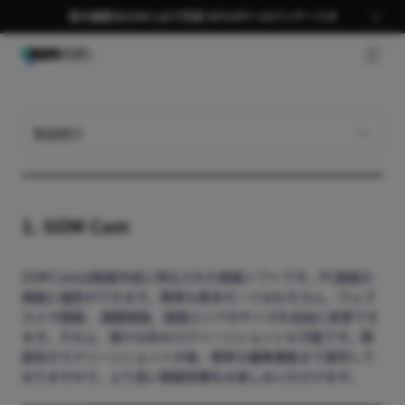
夏の編集はGOM Labで完成 58％OFF＋AIパッケージ🎉
GNB 
製品紹介
プログラム紹介
1. GOM Cam
GOM Camは動画作成に特化された録画ソフトです。PC画面の
録画と撮影ができます。簡単な基本モードはもちろん、ウェブ
カメラ録画、 講義録画、録画エリアのサイズを自由に変更でき
ます。その上、様々な形のスクリーンショットも可能です。録
画及びスクリーンショットの後、簡単な編集機能まで提供して
おりますので、より良い録画体験をお楽しみいただけます。