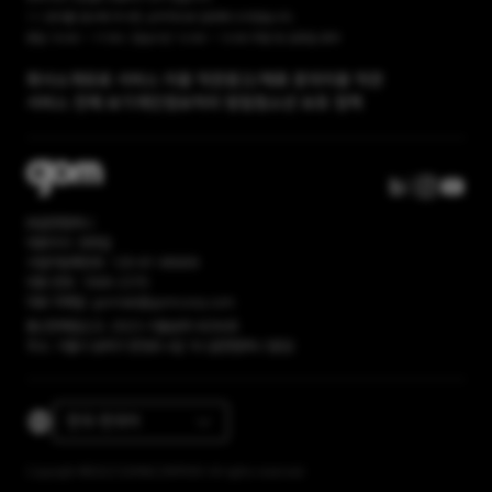
1:1 문의를 접수해 주시면, 순차적으로 답변해 드리겠습니다.
평일 10:00 ~ 17:00 / 점심시간 12:00 ~ 13:00 주말 및 공휴일 휴무
회사소개
유료 서비스 이용 약관
광고/제휴 문의
이용 약관
서비스 전체 보기
개인정보처리 방침
청소년 보호 정책
㈜곰앤컴퍼니
대표이사: 권욱일
사업자등록번호: 120-81-86669
대표 번호: 1668-2370
대표 이메일: gomlab@gomcorp.com
통신판매업신고: 2023-서울송파-6056호
주소: 서울시 송파구 문정로 4길 16 (곰앤컴퍼니 빌딩)
한국-한국어
Copyright ©2023 GOM&COMPANY All rights reserved