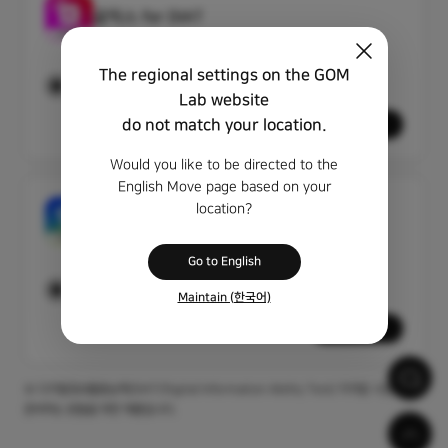
곰믹스 for DIAT
The regional settings on the GOM
Windows
Lab website
do not match your location.
다운로드
Would you like to be directed to the
English Move page based on your
location?
곰픽 for DIAT
Go to English
Windows
Maintain (한국어)
다운로드
※ 디지털정보활용능력(DIAT/Digital Information Ability Test) 자격증 시험을
준비하는 분들을 위한 제품입니다.