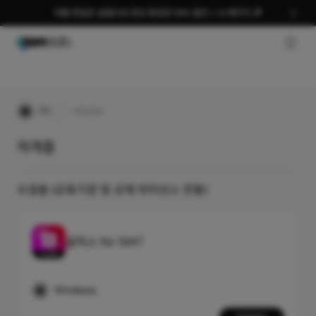
여름 편집은 곰랩으로 완성 평생권 58% 할인 + AI 패키지 🎉
개인
비즈니스
자격증
GNB O
PC
Mobile
자격증
수검용 (교육기관 및 교재 라이선스 전용)
곰믹스 for DIAT
Windows