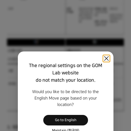
The regional settings on the GOM
Lab website
do not match your location.
Would you like to be directed to the
English Move page based on your
location?
Go to English
3. 개정 일자
Maintain (한국어)