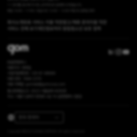
1:1 문의를 접수해 주시면, 순차적으로 답변해 드리겠습니다.
평일 10:00 ~ 17:00 / 점심시간 12:00 ~ 13:00 주말 및 공휴일 휴무
회사소개
유료 서비스 이용 약관
광고/제휴 문의
이용 약관
서비스 전체 보기
개인정보처리 방침
청소년 보호 정책
㈜곰앤컴퍼니
대표이사: 권욱일
사업자등록번호: 120-81-86669
대표 번호: 1668-2370
대표 이메일: gomlab@gomcorp.com
통신판매업신고: 2023-서울송파-6056호
주소: 서울시 송파구 문정로 4길 16 (곰앤컴퍼니 빌딩)
한국-한국어
Copyright ©2023 GOM&COMPANY All rights reserved