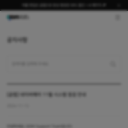
여름 편집은 곰랩으로 완성 평생권 58% 할인 + AI 패키지 🎉
GNB O
공지사항
[곰랩] 네이버페이 11월 시스템 점검 안내
2024-11-13
안녕하세요, GOM Support Team입니다.