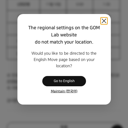
신한은행
11월 10일
0:00
1:30
IM뱅크
11월17일
2:00
6:00
The regional settings on the GOM
신협
11월17일
0:00
8:00
Lab website
국민은행
do not match your location.
11월17일
0:00
6:00
Would you like to be directed to the
농협은행
11월18일
0:00
4:00
English Move page based on your
location?
※ 안내드린 은행/증권사만 중단이 되며 네이버페이 서비스는 정상적으로
Go to English
운영됩니다.
※ 서비스 재개는 시스템 점검 상황에 따라 변경 될 수 있습니다.
Maintain (한국어)
감사합니다.
목록