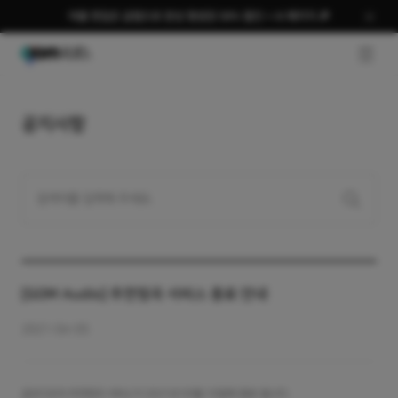
여름 편집은 곰랩으로 완성 평생권 58% 할인 + AI 패키지 🎉
GNB O
공지사항
[GOM Audio] 추천띵곡 서비스 종료 안내
2021-04-05
곰오디오의
추천띵곡
서비스가
2021
년
05
월
10
일에
종료
됩니다
.