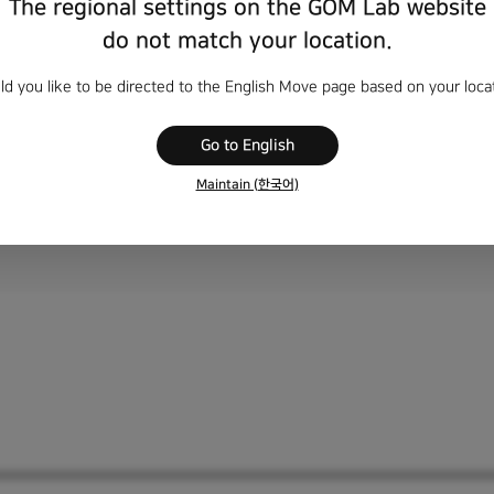
The regional settings on the GOM Lab website
do not match your location.
d you like to be directed to the English Move page based on your loca
Mobile
Go to English
Windows 다운로드
Maintain (한국어)