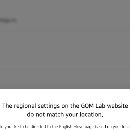
선하였습니다.
니다.
The regional settings on the GOM Lab website
do not match your location.
d you like to be directed to the English Move page based on your loca