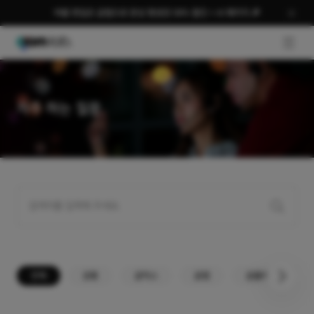
여름 편집은 곰랩으로 완성 평생권 58% 할인 + AI 패키지 🎉
GNB O
자주 하는 질문
전체
공통
곰믹스
곰캠
곰플레이어+
다음