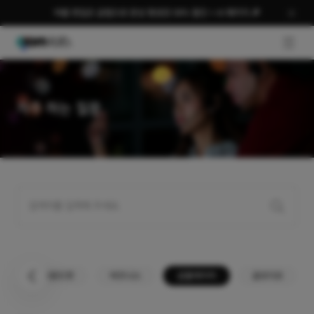
여름 편집은 곰랩으로 완성 평생권 58% 할인 + AI 패키지 🎉
GNB O
자주 하는 질문
곰사운드컷
비즈니스
곰플레이어
곰오디오
이전