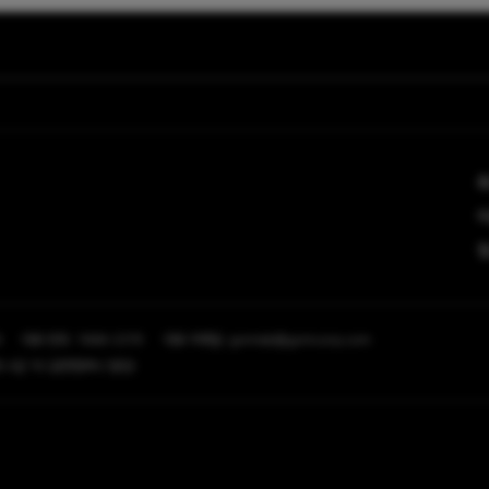
청
9
대표 번호: 1668-2370
대표 이메일: gomlab@gomcorp.com
 4길 16 (곰앤컴퍼니 빌딩)