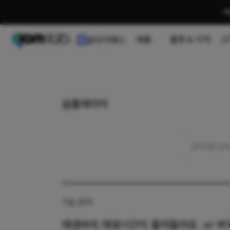
여
제품
플랜 & 가격
고
곰이지패스
곰플레이어
기능 문의
재생바의 재생시간이 줄어들어요. or 바