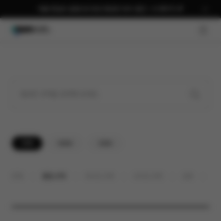
여름 편집은 곰랩으로 완성 평생권 58% 할인 + AI 패키지 🎉
자막 자료실
코덱 자료실
GNB O
전체
64bit
32bit
전체
통합 코덱
비디오 코덱
오디오 코덱
오류
기
운영체제
제목