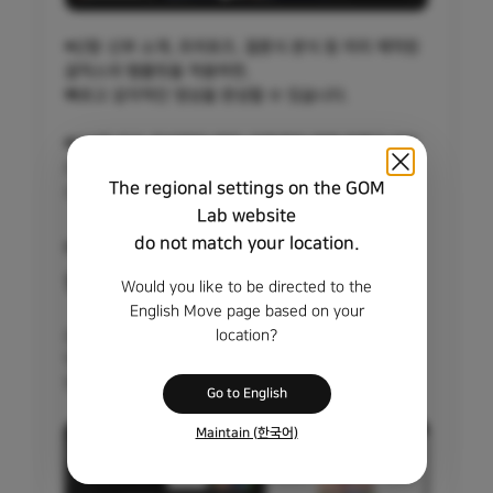
◾
신랑·신부 소개, 프러포즈, 결혼식 본식 등
미리 제작된
곰믹스의 템플릿을 적용하면,
빠르고 감각적인 영상을 완성할 수 있습니다.
◾타이틀 효과,
감성적인 색감, 감동적인 장면 연출
을 위한
효과까지 모두 포함되어 있어,
The regional settings on the GOM
초보자도 힘들이지 않고 쉽게 활용할 수 있습니다.
Lab website
do not match your location.
✅ 드래그 앤 드롭 방식으로 초보자도
쉽게 편집 가능
Would you like to be directed to the
English Move page based on your
location?
곰믹스는 드래그 앤 드롭 방식을 지원하여
영상, 사진, 음악을 원하는 위치에 배치하는 것만으로도
편집이 가능합니다.
Go to English
Maintain (한국어)