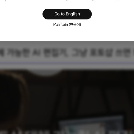
I 편집기, 프로그램 선택 고민하고 계신다면"
I 편집기 추천, 곰픽"
Go to English
Maintain (한국어)
체 가능한 AI 편집기, 그냥 포토샵 쓰면 