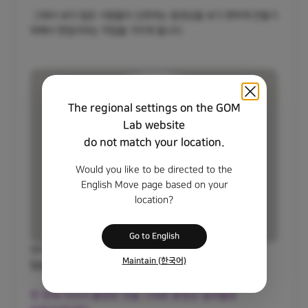
​ 그래서 보다 많은 사람들이 선호하는 동영상을 보기 편하게 만들기
위해서 편집이라는 작업을 거치게 됩니다. ​
The regional settings on the GOM
Lab website
do not match your location.
Would you like to be directed to the
English Move page based on your
location?
Go to English
우리가 보는 대부분의 동영상들은 모두 편집을 거친 것들이
Maintain (한국어)
많습니다. ​ ​
한 번에 이어서 촬영한 것을 그대로 동영상 결과물로