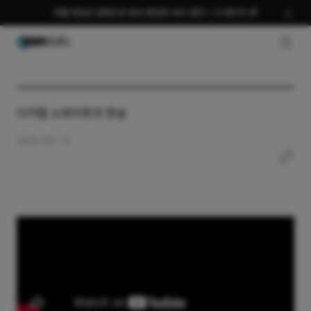
여름 편집은 곰랩으로 완성 평생권 58% 할인 + AI 패키지 🎉
GNB O
디지털 소외이웃의 현실
2024-03-19