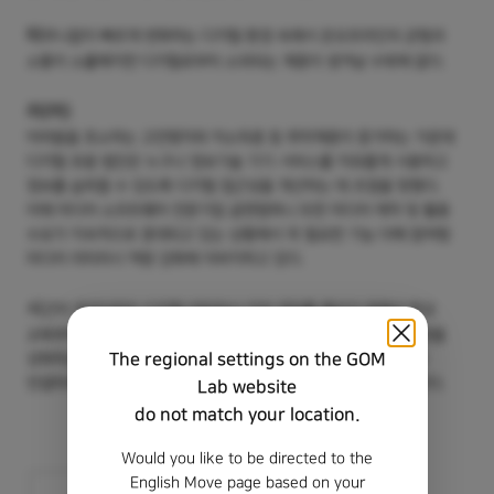
터
무니없이 빠르게 변화하는 디지털 환경 속에서 온오프라인의 균형과
소통이 소홀해지면 디지털로부터 소외되는 계층이 생겨날 수밖에 없다.
러(어)
어려움을 호소하는 고연령자와 저소득층 등 취약계층이 증가하는 가운데
디지털 포용 법안은 누구나 정보기술 기기·서비스를 자유롭게 사용하고
정보를 습득할 수 있도록 디지털 접근성을 개선하는 데 초점을 맞췄다.
이에 미디어 소프트웨어 전문기업 곰앤컴퍼니 또한 미디어 제작 및 활용
수요가 지속적으로 증대되고 있는 상황에서 꼭 필요한 기능 더해 참여형
미디어 리터러시 역량 강화에 이바지하고 있다.
시
간이 걸리더라도 디지털 리터러시 간의 격차를 줄이기 위해선 학교
교육부터 생애 주기 교육을 지속하고 교육자의 미디어 리터러시 역량을
The regional settings on the GOM
강화하는 체계적인 지원이 중요하다. 제도부터 교육까지 유기적으로
연결하려는 노력으로 취약계층 없는 디지털 포용이 이루어지길 바란다.
Lab website
do not match your location.
Would you like to be directed to the
English Move page based on your