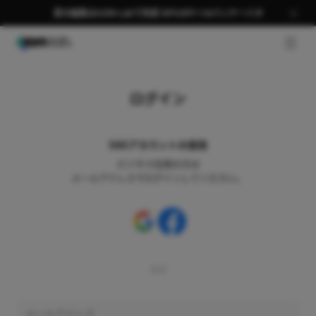
夏の編集はGOM Labで完成 58％OFF＋AIパッケージ🎉
GNB 
ログイン
SNSアカウントの使用
ビジネス会員の方は
メールアドレスでログインしてください。
又は