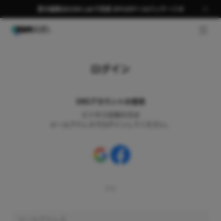
夏の編集はGOM Labで完成 58％OFF＋AIパッケージ🎉
GNB 
ログイン
SNSアカウントの使用
ビジネス会員の方は
メールアドレスでログインしてください。
又は