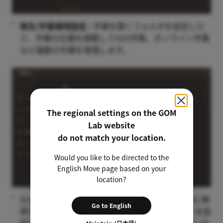
再生/字幕環境設定 :
字幕を開くフォルダを設定した
り、字幕の位置を調整してASS字幕、オンライン字幕
など複数の字幕を管理します。
The regional settings on the GOM
Lab website
do not match your location.
Would you like to be directed to the
English Move page based on your
location?
ショートカットキー環境設定 :
プレイヤー使用時に簡
Go to English
単な機能を利用することができるショートカットを設