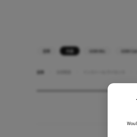
全体
共通
GOM Mix
GOM Ca
全体
決済関連
インストール/ライセンス
카
테
제
고
목
리
Would