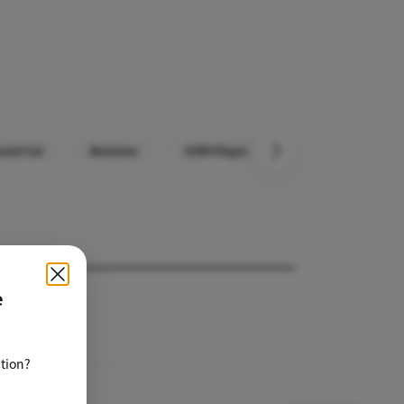
und Cut
Business
GOM Player
GOM Audio
다음
e
ation?