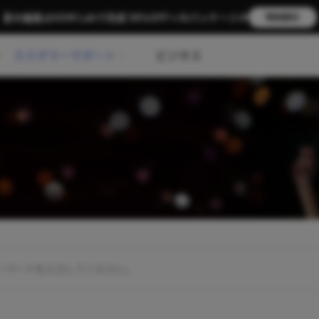
夏の編集はGOM Labで完成 58％OFF＋AIパッケージ🎉
特別割引
カスタマーサポート
ビジネス