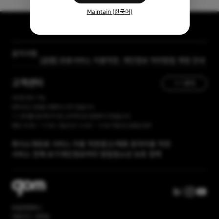
Maintain (한국어)
[자막 자료실] 저작물 보호리스트
공지사항
[곰랩] 유료서비스 이용약관, 개인정보 처리방침 개정 안내
고객센터
1:1 문의
365일 접수 가능
현재 유선 상담을 진행하고 있지 않습니다.
1:1 문의를 접수해 주시면, 순차적으로 답변해 드리겠습니다.
평일 10:00 ~ 17:00 / 점심시간 12:00 ~ 13:00 주말 및 공휴일 휴무
회사소개
유료 서비스 이용 약관
광고/제휴 문의
이용 약관
서비스 전체 보기
개인정보처리 방침
청소년 보호 정책
㈜곰앤컴퍼니
대표이사: 권욱일