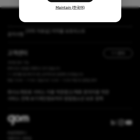
Maintain (한국어)
[자막 자료실] 저작물 보호리스트
공지사항
[곰랩] 유료서비스 이용약관, 개인정보 처리방침 개정 안내
고객센터
1:1 문의
365일 접수 가능
현재 유선 상담을 진행하고 있지 않습니다.
1:1 문의를 접수해 주시면, 순차적으로 답변해 드리겠습니다.
평일 10:00 ~ 17:00 / 점심시간 12:00 ~ 13:00 주말 및 공휴일 휴무
회사소개
유료 서비스 이용 약관
광고/제휴 문의
이용 약관
서비스 전체 보기
개인정보처리 방침
청소년 보호 정책
㈜곰앤컴퍼니
대표이사: 권욱일