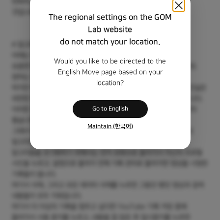
변화하는 기술에 판단하고 대응할 수 있는 ‘디지털시민성’을 키우는
것입니다.
The regional settings on the GOM
Lab website
do not match your location.
# 알고리즘 리터러시를 키우는 완벽한 방법
아래는 영상 스크립트입니다.
Would you like to be directed to the
요즘엔 어디에서든 알고리즘이 활성되어 있어 스스로 검색하지 않아도
English Move page based on your
원하는 정보를 파악해서 보여줍니다.
location?
하지만 이러한 알고리즘은 내 입맛에 맞는 정보만을 습득하게 하여 진실은
외면한 채로 내가 듣고 싶은 것만 듣는 ‘확증 편향’을 심어 주기도 합니다.
Go to English
이러한 경향성을 피하기 위해 주기적으로 알고리즘을 초기화하는 것이
좋습니다.
Maintain (한국어)
그래서 이번 영상은 알고리즘으로 유명한 유튜브에서 직접 내 계정의
알고리즘을 관리하는 방법을 소개하려고 합니다.
알고리즘을 초기화하기 위해서는 먼저 유튜브로 들어가서 자신의 프로필
사진을 누르고, 설정으로 들어가 전체 기록 관리로 들어가면 영상을 시청한
기록들이 뜹니다.
여기서 삭제, 그리고 모든 데이터 삭제를 누르면 그동안 봤던 영상과 검색
내용들이 모두 지워집니다.
여기서 더 이상의 기록을 멈추고 싶다면 YouTube 기록 저장 중에
들어가서 사용 중지를 누르고, 내용을 잘 읽은 후 일시중지를 누르면