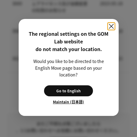
3669
ェアライセンス及び金額変更
2023-05-18
の利用のお知らせ
「GOM Mix」のリリース及び
3667
使い方や編集方法を学べる紹
2023-05-18
The regional settings on the GOM
介記事のご案内
Lab website
do not match your location.
[お知らせ] GOM Lab GOM Mi
3621
x Max クイズイベント正解及
2023-03-15
Would you like to be directed to the
び当選者の案内
English Move page based on your
location?
1
2
3
4
5
Go to English
Maintain (日本語)
まだご不明な点等ございましたら
、1:1お問い合わせへお気軽にお問い合わせください。