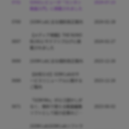
3731
024のレビューが「カンタン
2024-07-23
動画入門」に掲載されました
3700
[GOM Lab] 主な規約改正案内
2024-02-28
【メディア掲載】THE NUNO
3697
BLOGとサクフリブログに掲
2024-02-27
載されました
3690
[GOM Lab] 主な規約改正案内
2023-12-26
【お知らせ】GOM Labのサ
3688
ービスリニューアルに関する
2023-12-26
ご案内
「GOM Mix」がロゴ透かしが
3671
なく、無料で使える動画編集
2023-06-02
ソフトとして紹介記事のご案
内
[GOM Lab]GOM Labソフトウ