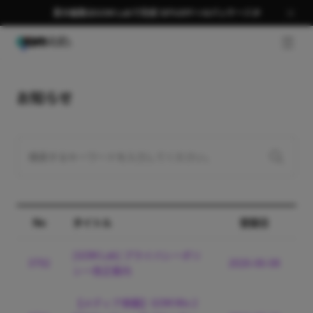
夏の編集はGOM Labで完成 58％OFF＋AIパッケージ🎉
GNB 
お知らせ
No
タイトル
登録日
[GOM Lab] プライバシーポリ
3792
2026-06-08
シー改正案内
【メディア掲載】GOM Mix 2