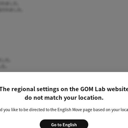
されました。
加されました。
ました。
した。
The regional settings on the GOM Lab websit
ました。
do not match your location.
ました。
追加されました。
 you like to be directed to the English Move page based on your loc
角形が追加されました。
ました。
Go to English
チ、油絵が追加されました。