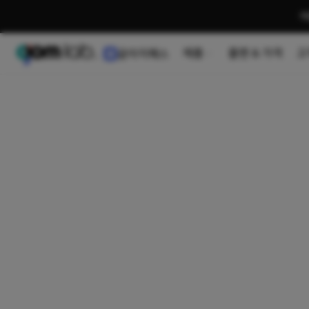
여
제품
플랜 & 가격
고
곰이지패스