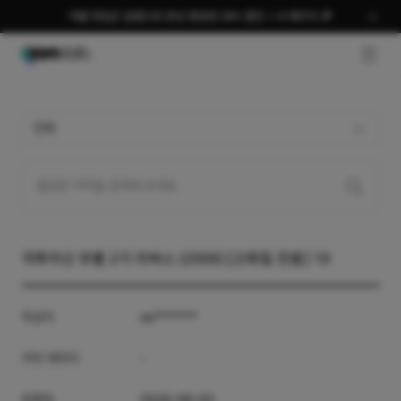
여름 편집은 곰랩으로 완성 평생권 58% 할인 + AI 패키지 🎉
GNB O
전체
격투미신 무룡 2기 리버스 (2006) [고화질 전용] 19
작성자
no*******
자막 제작자
-
등록일
2026-06-02