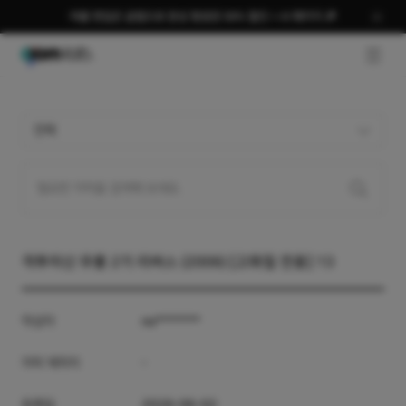
여름 편집은 곰랩으로 완성 평생권 58% 할인 + AI 패키지 🎉
GNB O
전체
격투미신 무룡 2기 리버스 (2006) [고화질 전용] 13
작성자
no*******
자막 제작자
-
등록일
2026-06-02