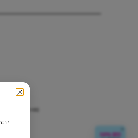
07].srt [16.59 KB]
tion?
닫기