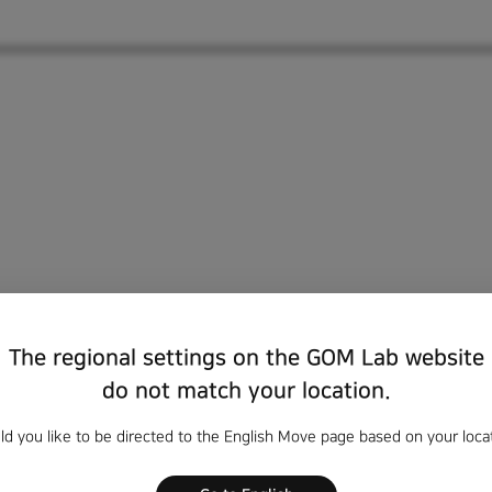
The regional settings on the GOM Lab website
do not match your location.
wo Tasukeru - 05 [720p AMZN WEB-DL AVC EAC3][MultiSub][72C7CD
d you like to be directed to the English Move page based on your loca