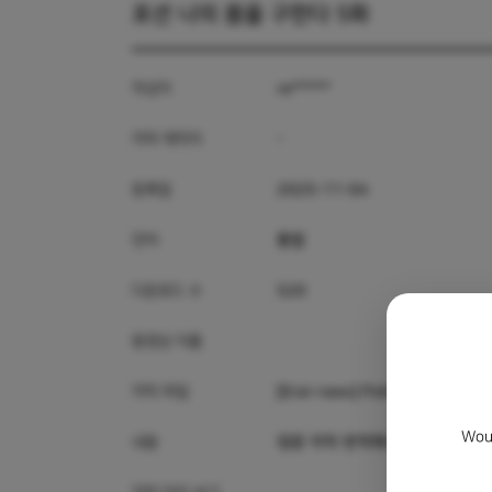
포션 나의 몸을 구한다 5화
작성자
re*****
자막 제작자
-
등록일
2025-11-04
언어
통합
다운로드 수
520
동영상 이름
자막 파일
[Erai-raws] Potion Wagami 
Woul
내용
영문 자막 번역해서 만들어봤어요