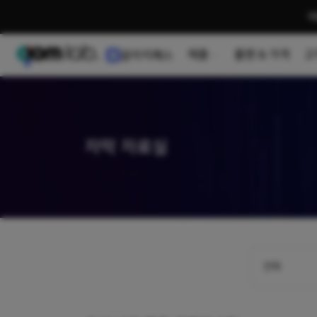
여
제품
플랜 & 가격
고
곰이지패스
자막 자료실
전체