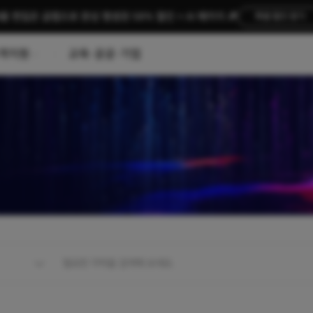
름 편집은 곰랩으로 완성 평생권 58% 할인 + AI 패키지 🎉
특별 할인 받기
객지원
교육·공공·기업