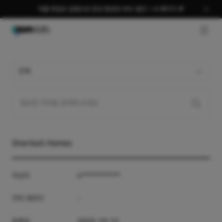
여름 편집은 곰랩으로 완성 평생권 58% 할인 + AI 패키지 🎉
GNB O
전체
Sherlock Homes
작성자
ir***********
자막 제작자
-
등록일
2025-10-12