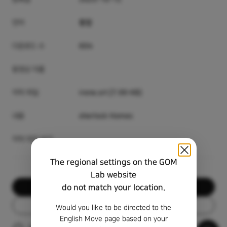
언어
통합
다운로드 수
604
동영상 이름
자막 파일
irene.srt [7.99 KB]
내용
sherlock Homes
자막 미리 보기
The regional settings on the GOM
Lab website
do not match your location.
다운로드
목록
Would you like to be directed to the
English Move page based on your