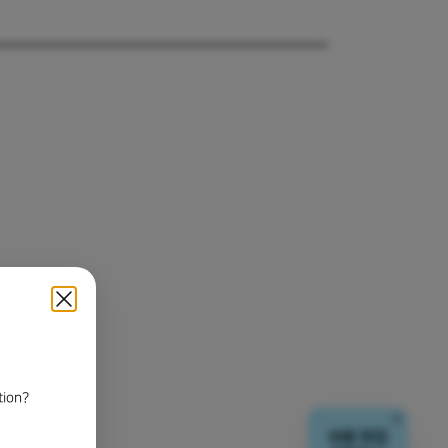
tion?
닫기