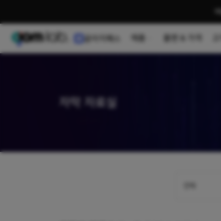
여
제품
플랜 & 가격
고
곰이지패스
자막 자료실
전체