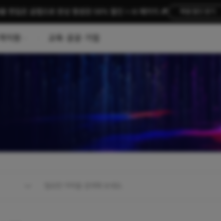
름 편집은 곰랩으로 완성 평생권 58% 할인 + AI 패키지 🎉
특별 할인 받기
객지원
교육·공공·기업