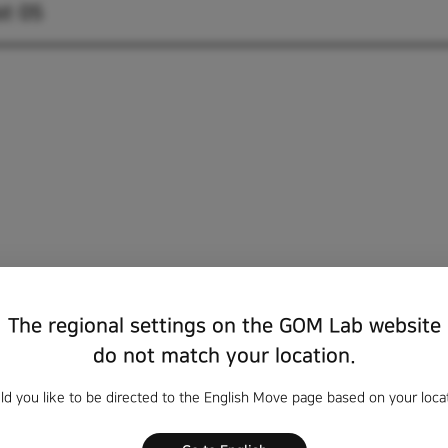
t 05
The regional settings on the GOM Lab website
do not match your location.
emist 05.smi [32.41 KB]
d you like to be directed to the English Move page based on your loca
hemist 05