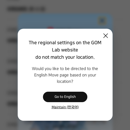
有閑俱樂部_第 08 話
日本語
有閑俱樂部_第 07 話
The regional settings on the GOM
Lab website
do not match your location.
日本語
Would you like to be directed to the
有閑俱樂部_第 06 話
English Move page based on your
location?
日本語
Go to English
有閑俱樂部_第 05 話
Maintain (한국어)
50% 할인가 구매하기
日本語
오늘 하루 그만 보기