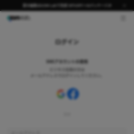
夏の編集はGOM Labで完成 58％OFF＋AIパッケージ🎉
GNB 
ログイン
SNSアカウントの使用
ビジネス会員の方は
メールアドレスでログインしてください。
又は