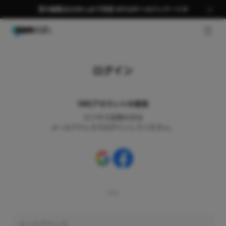
夏の編集はGOM Labで完成 58％OFF＋AIパッケージ🎉
GNB 
ログイン
SNSアカウントの使用
ビジネス会員の方は
メールアドレスでログインしてください。
又は