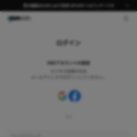
夏の編集はGOM Labで完成 58％OFF＋AIパッケージ🎉
GNB 
ログイン
SNSアカウントの使用
ビジネス会員の方は
メールアドレスでログインしてください。
又は