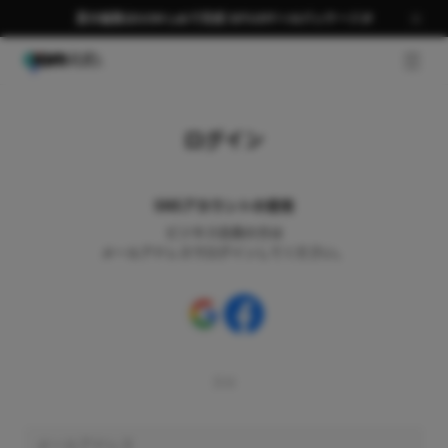
夏の編集はGOM Labで完成 58％OFF＋AIパッケージ🎉
GNB 
ログイン
SNSアカウントの使用
ビジネス会員の方は
メールアドレスでログインしてください。
又は