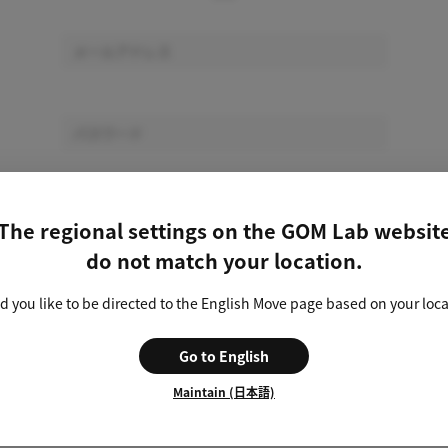
The regional settings on the GOM Lab websit
ログイン
do not match your location.
 you like to be directed to the English Move page based on your loc
会員ではありませんか？
会員登録する
パスワードを忘れましたか？
Go to English
Maintain (日本語)
非会員のライセンス検索